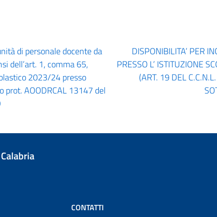
unità di personale docente da
DISPONIBILITA’ PER I
nsi dell’art. 1, comma 65,
PRESSO L’ ISTITUZIONE SCO
colastico 2023/24 presso
(ART. 19 DEL C.C.N.
bando prot. AOODRCAL 13147 del
SO
O
 Calabria
CONTATTI