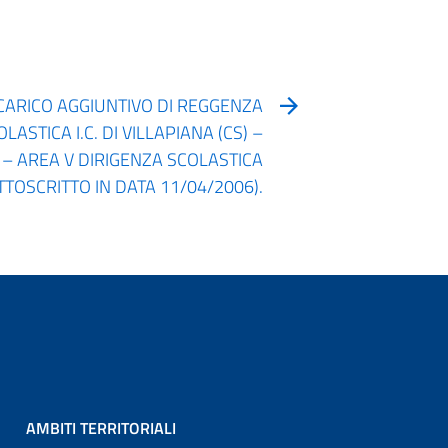
NCARICO AGGIUNTIVO DI REGGENZA
LASTICA I.C. DI VILLAPIANA (CS) –
L. – AREA V DIRIGENZA SCOLASTICA
TTOSCRITTO IN DATA 11/04/2006).
AMBITI TERRITORIALI