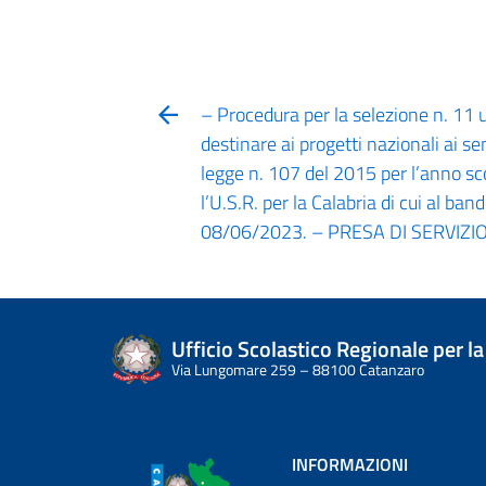
– Procedura per la selezione n. 11 
destinare ai progetti nazionali ai se
legge n. 107 del 2015 per l’anno s
l’U.S.R. per la Calabria di cui al 
08/06/2023. – PRESA DI SERVIZI
Ufficio Scolastico Regionale per la
Via Lungomare 259 – 88100 Catanzaro
INFORMAZIONI