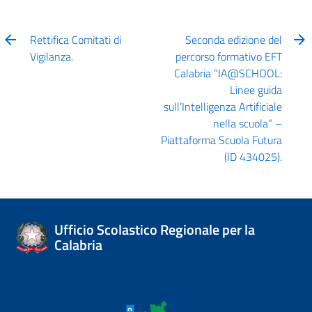
Rettifica Comitati di
Seconda edizione del
Vigilanza.
percorso formativo EFT
Calabria “IA@SCHOOL:
Linee guida
sull’Intelligenza Artificiale
nella scuola” –
Piattaforma Scuola Futura
(ID 434025).
Ufficio Scolastico Regionale per la
Calabria