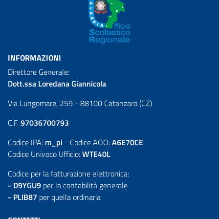
INFORMAZIONI
Direttore Generale:
Dott.ssa Loredana Giannicola
Via Lungomare, 259 - 88100 Catanzaro (CZ)
C.F.
97036700793
Codice IPA:
m_pi
- Codice AOO:
A6E70CE
Codice Univoco Ufficio:
WTE40L
Codice per la fatturazione elettronica:
- D9YGU9
per la contabilità generale
- PLIB87
per quella ordinaria