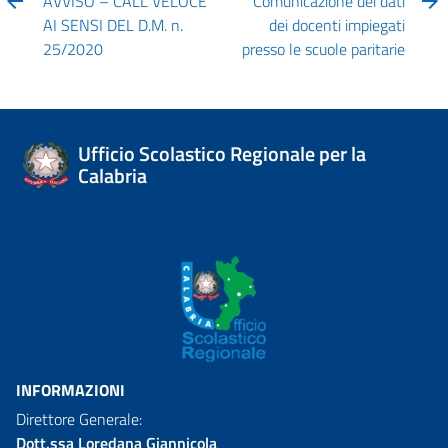
AVVISO – CALL VELOCE
Comunicazione dei dati
AI SENSI DEL D.M. n.
dei docenti impiegati
25/2020
presso le scuole paritarie
Ufficio Scolastico Regionale per la
Calabria
INFORMAZIONI
Direttore Generale:
Dott.ssa Loredana Giannicola