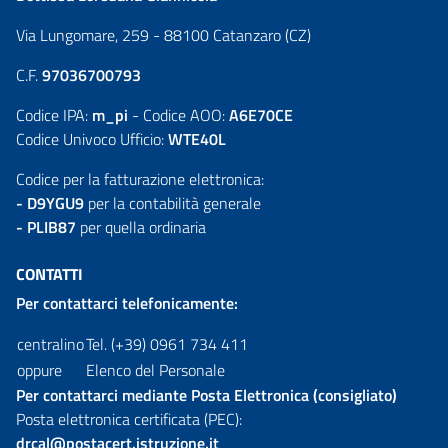
Via Lungomare, 259 - 88100 Catanzaro (CZ)
C.F.
97036700793
Codice IPA:
m_pi
- Codice AOO:
A6E70CE
Codice Univoco Ufficio:
WTE40L
Codice per la fatturazione elettronica:
- D9YGU9
per la contabilità generale
- PLIB87
per quella ordinaria
CONTATTI
Per contattarci telefonicamente:
centralino
Tel. (+39) 0961 734 411
oppure
Elenco del Personale
Per contattarci mediante Posta Elettronica (consigliato)
Posta elettronica certificata (PEC):
drcal@postacert.istruzione.it